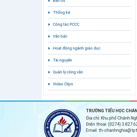
Bán trú
Thống kê
Công tác PCCC
Văn bản
Hoạt động ngành giáo dục
Tài nguyên
Quản lý công văn
Video Clips
TRƯỜNG TIỂU HỌC CHÁN
Địa chỉ:
Khu phố Chánh Ngh
Điện thoại:
(0274) 3.827.
Email:
th-chanhnghia@tpt