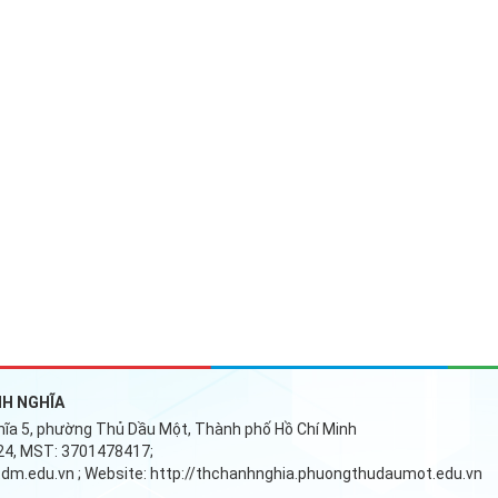
H NGHĨA
ĩa 5, phường Thủ Dầu Một, Thành phố Hồ Chí Minh
624, MST: 3701478417;
dm.edu.vn
; Website:
http://thchanhnghia.phuongthudaumot.edu.vn