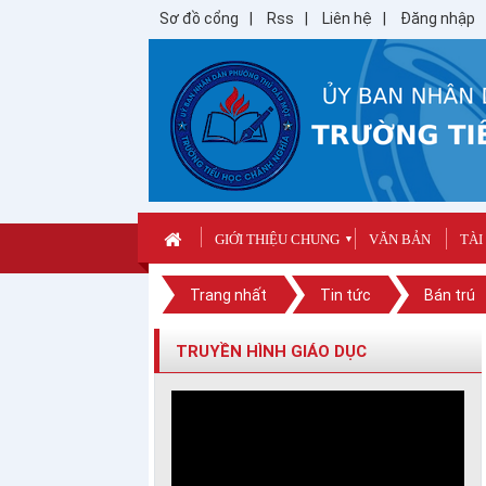
Sơ đồ cổng
Rss
Liên hệ
Đăng nhập
GIỚI THIỆU CHUNG
VĂN BẢN
TÀI
▼
Trang nhất
Tin tức
Bán trú
TRUYỀN HÌNH GIÁO DỤC