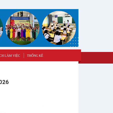
CH LÀM VIỆC
THỐNG KÊ
2026